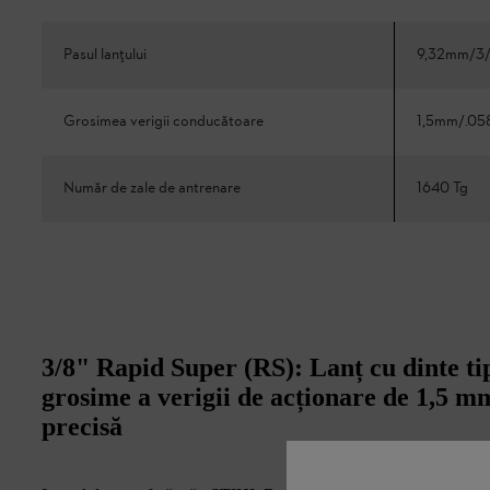
Pasul lanțului
9,32mm/3/
Grosimea verigii conducătoare
1,5mm/.05
Număr de zale de antrenare
1640 Tg
3/8" Rapid Super (RS): Lanț cu dinte ti
grosime a verigii de acționare de 1,5 mm
precisă