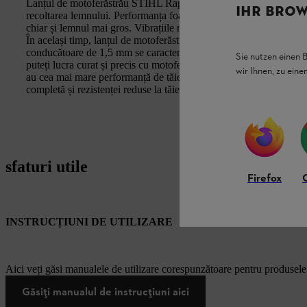
Lanțul de motoferăstrău STIHL Rapid Super (RS) de 3/8" este potri
IHR BROW
recoltarea lemnului. Performanța foarte mare de străpungere și tăier
chiar și lemnul mai gros. Vibrațiile reduse vă ajută să ghidați moto
În același timp, lanțul de motoferăstrău profesional Rapid Super 
conducătoare de 1,5 mm se caracterizează printr-o calitate ridicată 
Sie nutzen einen 
puteți lucra curat și precis cu motoferăstrăul dumneavoastră. Lan
wir Ihnen, zu ein
au cea mai mare performanță de tăiere dintre toate lanțurile de mo
completă și rezistenței reduse la tăiere.
sfaturi utile
Firefox
INSTRUCȚIUNI DE UTILIZARE
Aici veți găsi manualele de utilizare corespunzătoare pentru produsel
Găsiți manualul de instrucțiuni aici