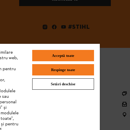
#STIHL
imilare
Acceptă toate
ostru web,
m pentru
Respinge toate
or,
Setări deschise
Informaţii Utile
Modulele
e sau
Înregistrare utilaj
 personal
" și
Piese de schimb şi accesorii
e modulele
 toate",
Managementul deșeurilor
 și pentru
4