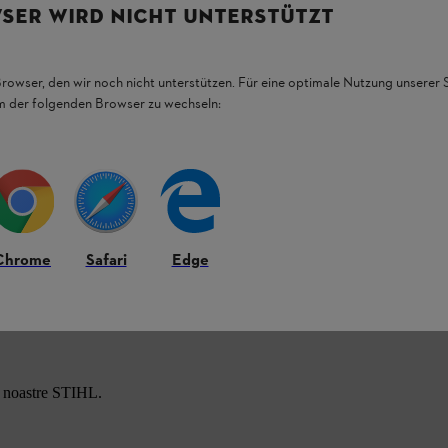
vit pentru silvicultura profesională și
SER WIRD NICHT UNTERSTÜTZT
e vă asigură că puteți tăia eficient și rapid
ferăstrăul în siguranță și cu ușurință prin lemn.
(RS) de 3/8", cu o grosime a verigii
de tăiere și o vibrație redusă, astfel încât să
Browser, den wir noch nicht unterstützen. Für eine optimale Nutzung unserer
țurile de motoferăstrău Rapid Super de 3/8 inch
em der folgenden Browser zu wechseln:
toferăstrău STIHL datorită dinților tip daltă
Chrome
Safari
Edge
e noastre STIHL.