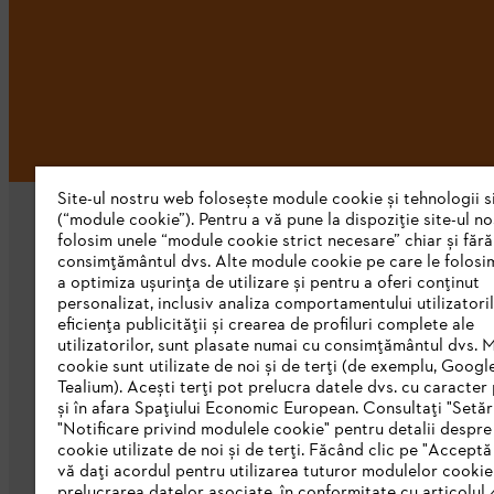
Site-ul nostru web folosește module cookie și tehnologii s
(“module cookie”). Pentru a vă pune la dispoziție site-ul n
folosim unele “module cookie strict necesare” chiar și fără
consimțământul dvs. Alte module cookie pe care le folosi
a optimiza ușurința de utilizare și pentru a oferi conținut
personalizat, inclusiv analiza comportamentului utilizatoril
eficiența publicității și crearea de profiluri complete ale
STIHL Romania
utilizatorilor, sunt plasate numai cu consimțământul dvs. 
cookie sunt utilizate de noi și de terți (de exemplu, Googl
Despre noi
Tealium). Acești terți pot prelucra datele dvs. cu caracter
și în afara Spațiului Economic European. Consultați "Setări
Catalog
"Notificare privind modulele cookie" pentru detalii despr
cookie utilizate de noi și de terți. Făcând clic pe "Acceptă
Linia de Integritate STIHL
vă dați acordul pentru utilizarea tuturor modulelor cookie
prelucrarea datelor asociate, în conformitate cu articolul 