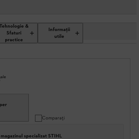
Tehnologie &
Informaţii
Sfaturi
utile
practice
gale
*
uper
Comparați
 magazinul specializat STIHL