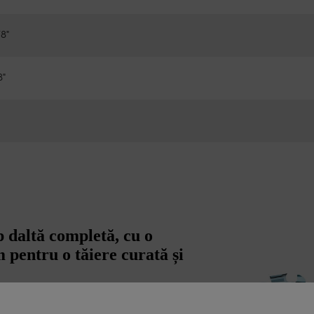
8"
8"
p daltă completă, cu o
 pentru o tăiere curată și