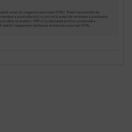
cumpără numai din magazine autorizate STIHL! ”Pretul recomandat de
mandare a producătorului cu privire la prețul de revânzare a produselor,
cial către revânzători. PRP-ul nu afectează politica comercială a
a fi stabilit independent de fiecare distribuitor autorizat STIHL.