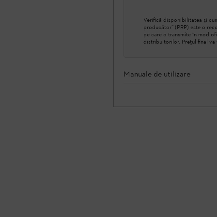
Verifică disponibilitatea şi 
producător” (PRP) este o reco
pe care o transmite în mod ofi
distribuitorilor. Prețul final v
Manuale de utilizare