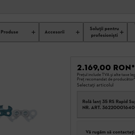
Soluții pentru
Produse
Accesorii
profesioniști
2.169,00 RON
*
Preţul include TVA şi alte taxe le
Preţ recomandat de producător
Selectați articolul
Rolă lanţ 35 RS Rapid S
NR. ART.
36220001640
Vă rugăm să contactați