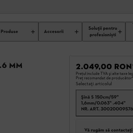
Soluții pentru
Produse
Accesorii
profesioniști
1.6 mm
2.049,00 RON
Preţul include TVA şi alte taxe le
Preţ recomandat de producător
Selectați articolul
Şină S 150cm/59"
1,6mm/0.063" .404"
NR. ART.
3002000957
Vă rugăm să contactați