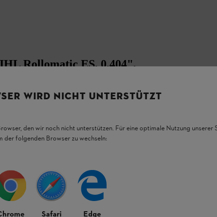
IHL Rollomatic ES, 0,404",
SER WIRD NICHT UNTERSTÜTZT
e șină deosebit de rigid și, prin urmare, oferă
ptată în mod optim la nevoile profesioniștilor
fi STIHL MS 881. Potrivită pentru motoferăstraie
Browser, den wir noch nicht unterstützen. Für eine optimale Nutzung unserer
straie oferă un suport fiabil pentru lucrări
em der folgenden Browser zu wechseln:
04", 1,6 mm nu necesită întreținere. Acest
Chrome
Safari
Edge