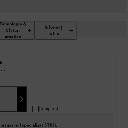
Tehnologie &
Informaţii
Sfaturi
utile
practice
*
gale
*
6
Comparați
 magazinul specializat STIHL