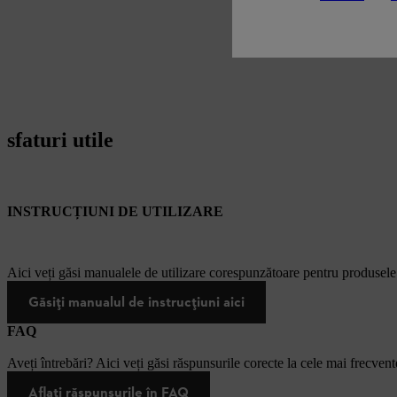
sfaturi utile
INSTRUCȚIUNI DE UTILIZARE
Aici veți găsi manualele de utilizare corespunzătoare pentru produsel
Găsiți manualul de instrucțiuni aici
FAQ
Aveți întrebări? Aici veți găsi răspunsurile corecte la cele mai frecvente
Aflați răspunsurile în FAQ