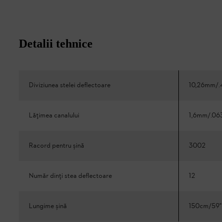
Detalii tehnice
Diviziunea stelei deflectoare
10,26mm/.
Lățimea canalului
1,6mm/.06
Racord pentru șină
3002
Număr dinți stea deflectoare
12
Lungime șină
150cm/59"