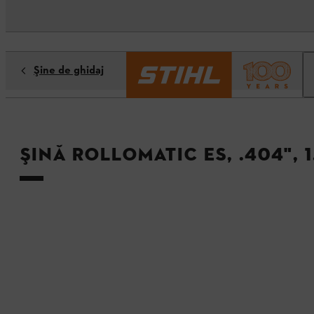
Şine de ghidaj
Şină Rollomatic ES, .404", 