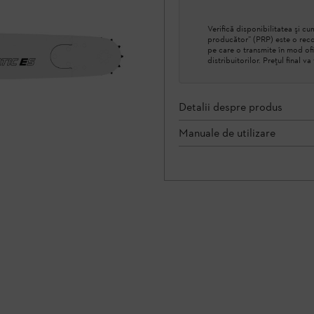
Verifică disponibilitatea şi 
producător” (PRP) este o reco
pe care o transmite în mod ofi
distribuitorilor. Prețul final v
Detalii despre produs
Manuale de utilizare