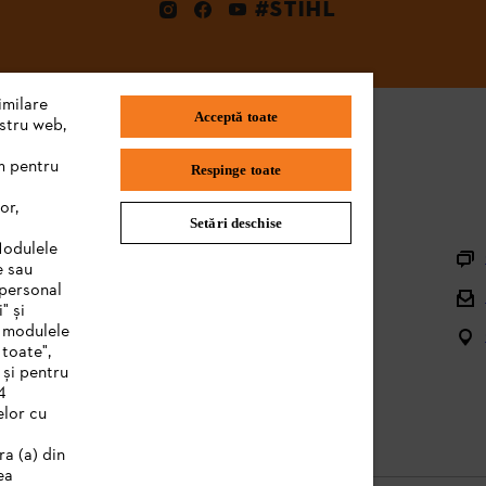
#STIHL
imilare
Acceptă toate
ostru web,
m pentru
Respinge toate
or,
Setări deschise
Informaţii Utile
Modulele
e sau
Înregistrare utilaj
 personal
" și
Piese de schimb şi accesorii
e modulele
 toate",
Managementul deșeurilor
 și pentru
4
Manuale produs
elor cu
ra (a) din
ea