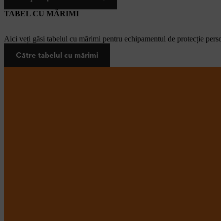
TABEL CU MĂRIMI
Aici veți găsi tabelul cu mărimi pentru echipamentul de protecție pers
Către tabelul cu mărimi