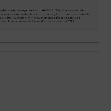
cumpără numai din magazine autorizate STIHL! ”Pretul recomandat de
mandare a producătorului cu privire la prețul de revânzare a produselor,
cial către revânzători. PRP-ul nu afectează politica comercială a
a fi stabilit independent de fiecare distribuitor autorizat STIHL.