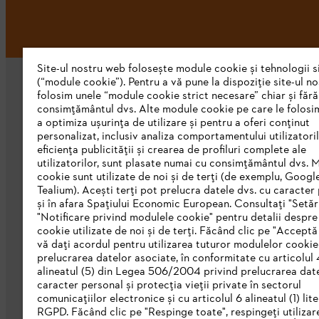
Site-ul nostru web folosește module cookie și tehnologii s
(“module cookie”). Pentru a vă pune la dispoziție site-ul n
folosim unele “module cookie strict necesare” chiar și fără
consimțământul dvs. Alte module cookie pe care le folosi
a optimiza ușurința de utilizare și pentru a oferi conținut
personalizat, inclusiv analiza comportamentului utilizatoril
eficiența publicității și crearea de profiluri complete ale
STIHL Romania
utilizatorilor, sunt plasate numai cu consimțământul dvs. 
cookie sunt utilizate de noi și de terți (de exemplu, Googl
Despre noi
Tealium). Acești terți pot prelucra datele dvs. cu caracter
și în afara Spațiului Economic European. Consultați "Setări
Catalog
"Notificare privind modulele cookie" pentru detalii despr
cookie utilizate de noi și de terți. Făcând clic pe "Acceptă
Linia de Integritate STIHL
vă dați acordul pentru utilizarea tuturor modulelor cookie
prelucrarea datelor asociate, în conformitate cu articolul 
alineatul (5) din Legea 506/2004 privind prelucrarea dat
caracter personal și protecția vieții private în sectorul
comunicațiilor electronice și cu articolul 6 alineatul (1) lite
RGPD. Făcând clic pe "Respinge toate", respingeți utilizar