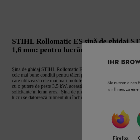
STIHL Rollomatic ES șină de ghidaj ST
1,6 mm: pentru lucrări profesionale
IHR BROW
Șina de ghidaj STIHL Rollomatic ES, .404", 1,6 mm, are un corp d
cele mai bune condiții pentru tăieri precise și puternice. Este ada
care utilizează cele mai mari motoferăstraie ale noastre, cum ar 
Sie nutzen einen 
cu o putere de peste 3,5 kW, această șină de ghidaj pentru motoferă
wir Ihnen, zu ein
solicitante în lemn gros. Șina de ghidaj STIHL Rollomatic ES, .4
lucru se datorează rulmentului închis de pe steluţa deflectoare.
Firefox