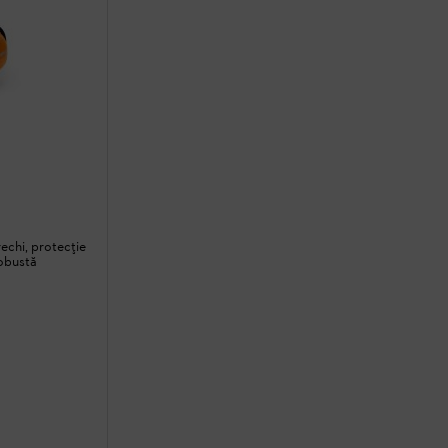
echi, protecție
robustă