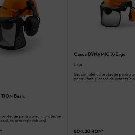
Cască DYNAMIC X-Ergo
Căşti
Set complet cu protecție pentru ur
pentru față și cască de protecție 
TION Basic
 protecție pentru urechi, protecție
 cască de protecție robustă
*
804,20 RON
*