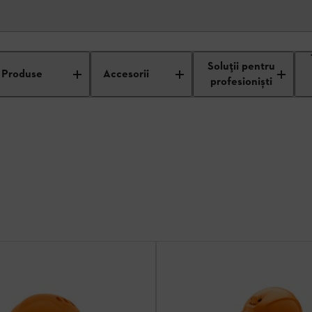
se
Căşti
Soluții pentru
Produse
Accesorii
profesioniști