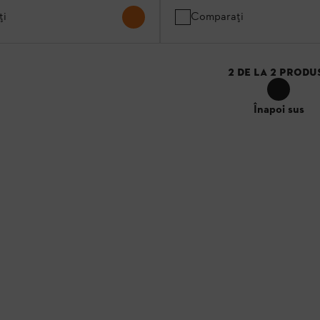
ți
Comparați
2
DE LA
2
PRODU
Înapoi sus