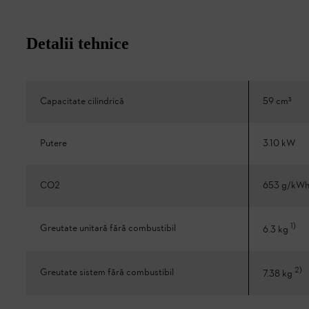
Detalii tehnice
Capacitate cilindrică
59 cm³
Putere
3.10 kW
CO2
653 g/kW
1
)
Greutate unitară fără combustibil
6.3 kg
2
)
Greutate sistem fără combustibil
7.38 kg