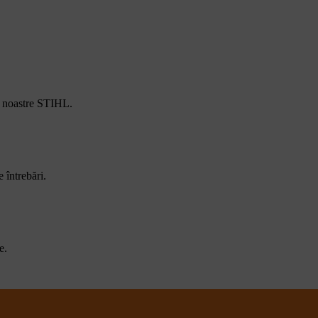
e noastre STIHL.
 întrebări.
e.