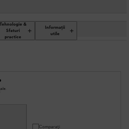
Tehnologie &
Informaţii
Sfaturi
utile
practice
*
ale.
*
Comparați