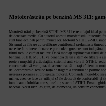
Motoferăstrău pe benzină MS 311: gamă 
Motoferăstrăul pe benzină STIHL MS 311 este utilajul ideal pentr
de densitate medie. Cu ajutorul acestui motoferăstrău puternic, fermi
sunt bine echipați pentru munca lor. Motorul STIHL 2-MIX impr
Sistemul de filtrare cu prefiltrare centrifugală prelungește timpul 
necesite întreținere, deoarece particulele grosiere sunt îndepărtate 
filtrul trebuie curățat mai rar. Dacă montați suplimentar filtrul d
benzină STIHL MS 311 va beneficia de un sistem de filtrare a aer
proteja mușchii și articulațiile, sistemul anti-vibrații STIHL red
caracteristici vă vor ajuta, de asemenea, să lucrați eficient cu
de decompresie reduce forța de tragere a cablului de pornire nece
ușurează pornirea și protejează motorul. Comanda monobloc înse
mâner, ceea ce face ca utilajul să fie deosebit de confortabil și si
întotdeauna lubrifiat corespunzător, sistemul STIHL Ematic ghidea
necesar. Acest lucru asigură, de asemenea, un consum economic d