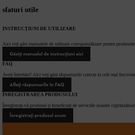
sfaturi utile
INSTRUCȚIUNI DE UTILIZARE
Aici veți găsi manualele de utilizare corespunzătoare pentru produsel
Găsiți manualul de instrucțiuni aici
FAQ
Aveți întrebări? Aici veți găsi răspunsurile corecte la cele mai frecvente
Aflați răspunsurile în FAQ
ÎNREGISTRAREA PRODUSULUI
Înregistrați-vă produsul și beneficiați de serviciile noastre cuprinzătoar
Înregistrați produsul acum