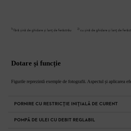
1
)
2
)
fără șină de ghidare și lanț de ferăstrău
cu șină de ghidare și lanț de ferăs
Dotare și funcție
Figurile reprezintă exemple de fotografii. Aspectul și aplicarea efec
PORNIRE CU RESTRICȚIE INIȚIALĂ DE CURENT
POMPĂ DE ULEI CU DEBIT REGLABIL