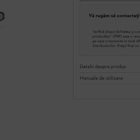
Vă rugăm să contactați
Verifică disponibilitatea şi 
producător” (PRP) este o reco
pe care o transmite în mod ofi
distribuitorilor. Prețul final v
Detalii despre produs
Manuale de utilizare