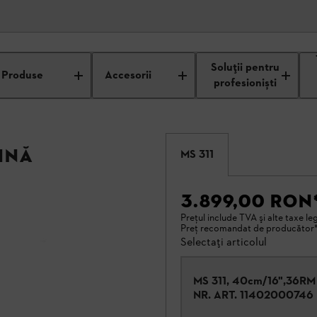
Soluții pentru
Produse
Accesorii
profesioniști
ină
MS 311
3.899,00 RON
Preţul include TVA şi alte taxe leg
Preţ recomandat de producător
Selectați articolul
MS 311, 40cm/16",36RM
NR. ART.
11402000746