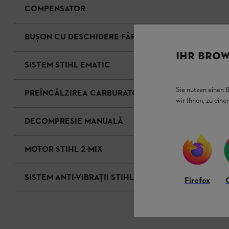
COMPENSATOR
BUȘON CU DESCHIDERE FĂRĂ UNELTE PENTRU REZE
IHR BROW
SISTEM STIHL EMATIC
Sie nutzen einen 
PREÎNCĂLZIREA CARBURATORULUI
wir Ihnen, zu ein
DECOMPRESIE MANUALĂ
MOTOR STIHL 2-MIX
SISTEM ANTI-VIBRAȚII STIHL
Firefox