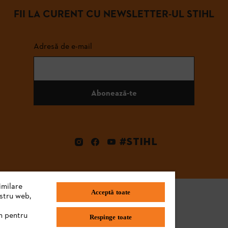
FII LA CURENT CU NEWSLETTER-UL STIHL
Adresă de e-mail
Abonează-te
#STIHL
imilare
Acceptă toate
ostru web,
m pentru
Respinge toate