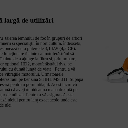
largă de utilizări
u tăierea lemnului de foc în grupuri de arbori
erii și specialiștii în horticultură, îndeosebi,
esionează cu o putere de 3,1 kW (4,2 CP).
de funcționare înainte ca motoferăstrăul să
înainte de a ajunge la filtru și, prin urmare,
e aer opțional HD2, motoferăstrăul dvs. pe
ului cu durată lungă de viață. Pentru a vă
uce vibrațiile motorului. Următoarele
 motoferăstrăul pe benzină STIHL MS 311: Supapa
sară pentru a porni utilajul. Acest lucru vă
amnă că aveți întotdeauna mâna dreaptă pe
gur de utilizat. Pentru a vă asigura că este
ză uleiul pentru lanț exact acolo unde este
e ulei.