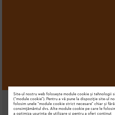
Site-ul nostru web folosește module cookie și tehnologii s
(“module cookie”). Pentru a vă pune la dispoziție site-ul n
folosim unele “module cookie strict necesare” chiar și fără
consimțământul dvs. Alte module cookie pe care le folosi
a optimiza ușurința de utilizare și pentru a oferi conținut