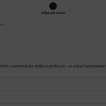
Afișează toate
trău
tivă a caracteristicilor dotării la produs pot – cu aceeași funcționalitate