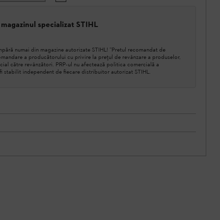
 magazinul specializat STIHL
cumpără numai din magazine autorizate STIHL! ”Pretul recomandat de
mandare a producătorului cu privire la prețul de revânzare a produselor,
cial către revânzători. PRP-ul nu afectează politica comercială a
a fi stabilit independent de fiecare distribuitor autorizat STIHL.