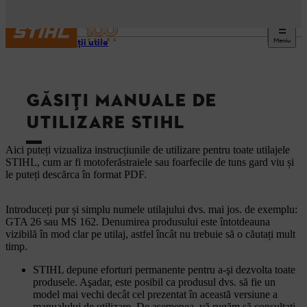
Meniu
Informaţii utile
GĂSIȚI MANUALE DE
UTILIZARE STIHL
Aici puteți vizualiza instrucțiunile de utilizare pentru toate utilajele
STIHL, cum ar fi motoferăstraiele sau foarfecile de tuns gard viu și
le puteți descărca în format PDF.
Introduceți pur și simplu numele utilajului dvs. mai jos. de exemplu:
GTA 26 sau MS 162. Denumirea produsului este întotdeauna
vizibilă în mod clar pe utilaj, astfel încât nu trebuie să o căutați mult
timp.
STIHL depune eforturi permanente pentru a-şi dezvolta toate
produsele. Aşadar, este posibil ca produsul dvs. să fie un
model mai vechi decât cel prezentat în această versiune a
manualului de utilizare. De asemenea, vă rugăm să consultaţi