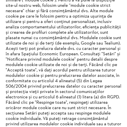
similare (“module cookie”). Pentru a vă pune la dispoziție
site-ul nostru web, folosim unele “module cookie strict
necesare” chiar și fără consimțământul dvs. Alte module
#STIHL
cookie pe care le folosim pentru a optimiza ușurința de
utilizare și pentru a oferi conținut personalizat, inclusiv
analiza comportamentului utilizatorilor, eficiența publicității
și crearea de profiluri complete ale utilizatorilor, sunt
plasate numai cu consimțământul dvs. Modulele cookie sunt
utilizate de noi și de terți (de exemplu, Google sau Tealium).
Acești terți pot prelucra datele dvs. cu caracter personal și
în afara Spațiului Economic European. Consultați "Setări" și
"Notificare privind modulele cookie" pentru detalii despre
STIHL Romania
modulele cookie utilizate de noi și de terți. Făcând clic pe
"Acceptă toate", vă dați acordul pentru utilizarea tuturor
modulelor cookie și pentru prelucrarea datelor asociate, în
conformitate cu articolul 4 alineatul (5) din Legea
506/2004 privind prelucrarea datelor cu caracter personal
Informaţii Utile
și protecția vieții private în sectorul comunicațiilor
electronice și cu articolul 6 alineatul (1) litera (a) din RGPD.
IHR BROWSER WIRD NICHT
Făcând clic pe "Respinge toate", respingeți utilizarea
oricăror module cookie care nu sunt strict necesare. În
UNTERSTÜTZT
secțiunea Setări puteți accepta sau respinge modulele
cookie individuale. Vă puteți retrage consimțământul
privind utilizarea modulelor cookie individuale sau a tuturor