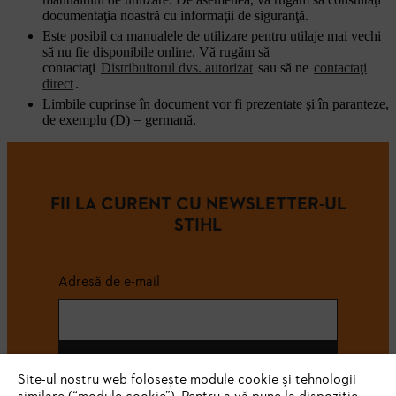
documentaţia noastră cu informaţii de siguranţă.
Este posibil ca manualele de utilizare pentru utilaje mai vechi
să nu fie disponibile online. Vă rugăm să
contactaţi
Distribuitorul dvs. autorizat
sau să ne
contactaţi
direct
.
Limbile cuprinse în document vor fi prezentate şi în paranteze,
de exemplu (D) = germană.
FII LA CURENT CU NEWSLETTER-UL
STIHL
Adresă de e-mail
Abonează-te
Site-ul nostru web folosește module cookie și tehnologii